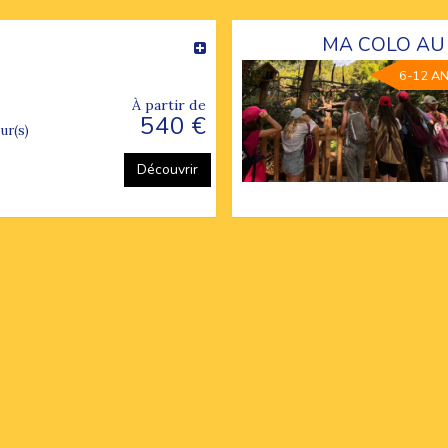
MA COLO AU 
6-12 A
À partir de
540 €
our(s)
Découvrir