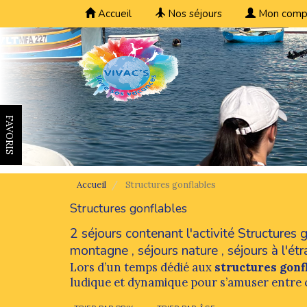
Accueil
Nos séjours
Mon comp
FAVORIS
Accueil
Structures gonflables
Structures gonflables
2 séjours contenant l'activité Structures
montagne
,
séjours nature
,
séjours à l'ét
Lors d’un temps dédié aux
structures gonf
ludique et dynamique pour s’amuser entre cop