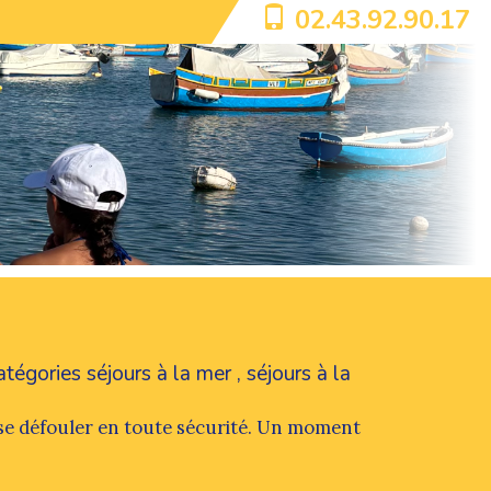
02.43.92.90.17
catégories
séjours à la mer
,
séjours à la
t se défouler en toute sécurité. Un moment