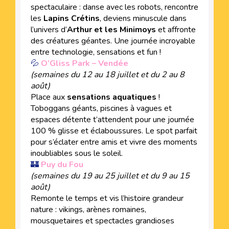
spectaculaire : danse avec les robots, rencontre
les
Lapins Crétins
, deviens minuscule dans
l’univers d’
Arthur et les Minimoys
et affronte
des créatures géantes. Une journée incroyable
entre technologie, sensations et fun !
💦
O’Gliss Park – Vendée
(semaines du 12 au 18 juillet et du 2 au 8
août)
Place aux
sensations aquatiques
!
Toboggans géants, piscines à vagues et
espaces détente t’attendent pour une journée
100 % glisse et éclaboussures. Le spot parfait
pour s’éclater entre amis et vivre des moments
inoubliables sous le soleil.
🏰
Puy du Fou
(semaines du 19 au 25 juillet et du 9 au 15
août)
Remonte le temps et vis l’histoire grandeur
nature : vikings, arènes romaines,
mousquetaires et spectacles grandioses