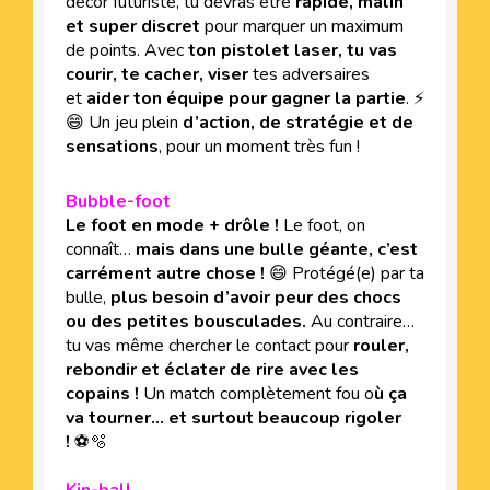
décor futuriste, tu devras être
rapide, malin
et super discret
pour marquer un maximum
de points. Avec
ton pistolet laser, tu vas
courir, te cacher, viser
tes adversaires
et
aider ton équipe pour gagner la partie
. ⚡
😄 Un jeu plein
d’action, de stratégie et de
sensations
, pour un moment très fun !
Bubble-foot
Le foot en mode + drôle !
Le foot, on
connaît…
mais dans une bulle géante, c’est
carrément autre chose !
😄 Protégé(e) par ta
bulle,
plus besoin d’avoir peur des chocs
ou des petites bousculades.
Au contraire…
tu vas même chercher le contact pour
rouler,
rebondir et éclater de rire avec les
copains !
Un match complètement fou o
ù ça
va tourner… et surtout beaucoup rigoler
!
⚽🫧
Kin-ball