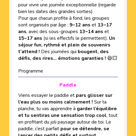
pour vivre une journée exceptionnelle (regarde
bien les dates des grandes sorties).
Pour que chacun profite à fond, les groupes
sont organisés par âge :
9–12 ans
et
13–17
ans
, avec des sous-groupes
13–14 ans
et
15–17 ans
(si les effectifs le permettent).
Un
séjour fun, rythmé et plein de souvenirs
t’attend !
Des journées qui
bougent, des
défis, des rires… émotions garanties !
😄💥
Programme
Paddle
Viens essayer le paddle et
pars glisser sur
l’eau plus ou moins calmement !
Sur ta
planche, tu vas apprendre à
garder l’équilibre
et tu sentiras une sensation trop cool
, tout
en profitant du joli paysage autour de toi. Le
paddle, c’est parfait
pour se détendre, se
lancer des petits défis et surtout