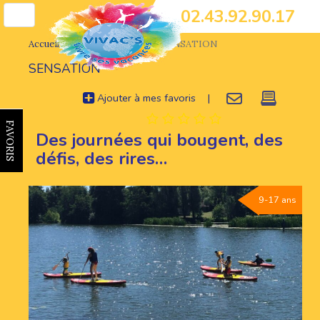
02.43.92.90.17
Toggle
navigation
Accueil
Séjours nature
SENSATION
SENSATION
Ajouter à mes favoris
|
FAVORIS
Des journées qui bougent, des
défis, des rires…
9-17 ans