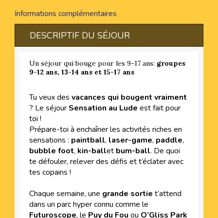
Informations complémentaires
DESCRIPTIF DU SÉJOUR
Un séjour qui bouge pour les 9-17 ans:
groupes
9-12 ans, 13-14 ans et 15-17 ans
Tu veux des
vacances qui bougent vraiment
? Le séjour
Sensation au Lude
est fait pour
toi !
Prépare-toi à enchaîner les activités riches en
sensations :
paintball
,
laser-game
,
paddle
,
bubble foot
,
kin-ball
et
bum-ball
. De quoi
te défouler, relever des défis et t’éclater avec
tes copains !
Chaque semaine, une
grande sortie
t’attend
dans un parc hyper connu comme le
Futuroscope
, le
Puy du Fou
ou
O’Gliss Park