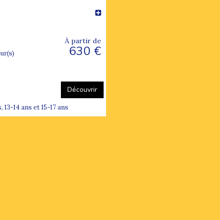
À partir de
630 €
our(s)
Découvrir
, 13-14 ans et 15-17 ans