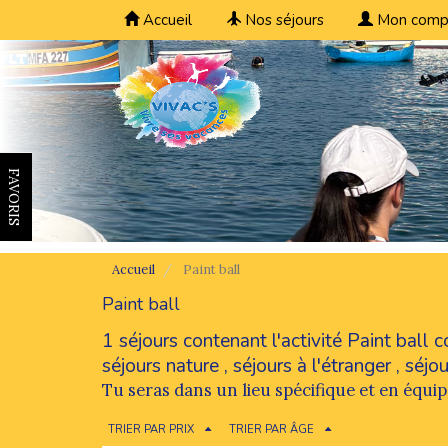
Accueil
Nos séjours
Mon comp
FAVORIS
Accueil
Paint ball
Paint ball
1 séjours contenant l'activité Paint ball
séjours nature
,
séjours à l'étranger
,
séjou
Tu seras dans un lieu spécifique et en équip
TRIER PAR PRIX
TRIER PAR ÂGE