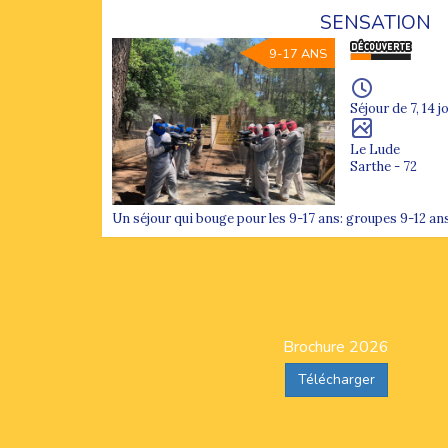
SENSATION
9-17 ANS
Séjour de 7, 14 j
Le Lude
Sarthe - 72
Un séjour qui bouge pour les 9-17 ans: groupes 9-12 ans
Brochure 2026
Télécharger