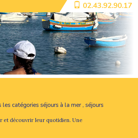
02.43.92.90.17
s les catégories
séjours à la mer
,
séjours
r et découvrir leur quotidien. Une