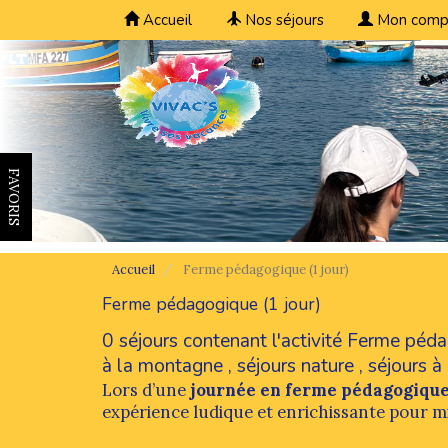
Accueil
Nos séjours
Mon comp
FAVORIS
Accueil
Ferme pédagogique (1 jour)
Ferme pédagogique (1 jour)
0 séjours contenant l'activité Ferme péd
à la montagne
,
séjours nature
,
séjours à 
Lors d’une
journée en ferme pédagogiqu
expérience ludique et enrichissante pour mi