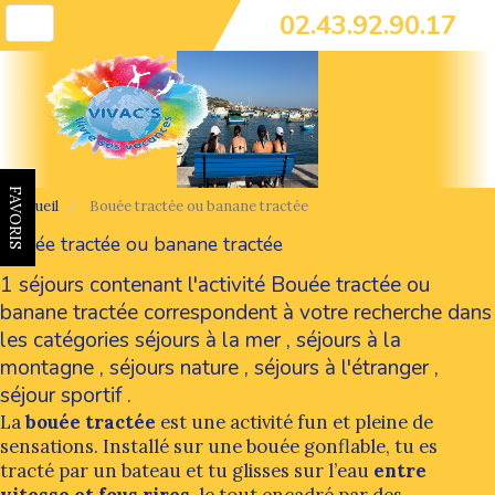
02.43.92.90.17
Toggle
navigation
FAVORIS
Accueil
Bouée tractée ou banane tractée
Bouée tractée ou banane tractée
1 séjours contenant l'activité Bouée tractée ou
banane tractée correspondent à votre recherche dans
les catégories
séjours à la mer
,
séjours à la
montagne
,
séjours nature
,
séjours à l'étranger
,
séjour sportif
.
La
bouée tractée
est une activité fun et pleine de
sensations. Installé sur une bouée gonflable, tu es
tracté par un bateau et tu glisses sur l’eau
entre