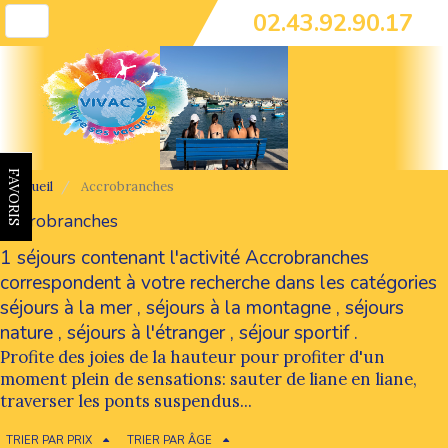
02.43.92.90.17
Toggle
navigation
FAVORIS
Accueil
Accrobranches
Accrobranches
1 séjours contenant l'activité Accrobranches
correspondent à votre recherche dans les catégories
séjours à la mer
,
séjours à la montagne
,
séjours
nature
,
séjours à l'étranger
,
séjour sportif
.
Profite des joies de la hauteur pour profiter d'un
moment plein de sensations: sauter de liane en liane,
traverser les ponts suspendus...
TRIER PAR PRIX
TRIER PAR ÂGE